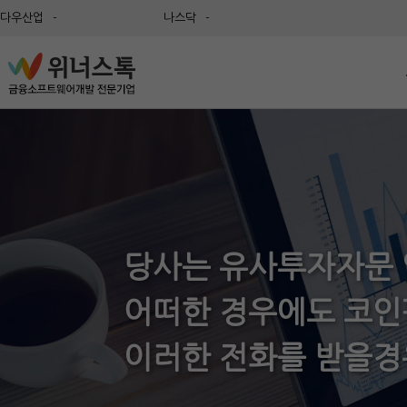
다우산업
-
나스닥
-
코스피 상승종목
-
코스닥 상승종목
-
코스피
-
코스닥
-
프로
알파
위너
역상
급등
테마
당사는 유사투자자문 
종목
나이
어떠한 경우에도 코인
타임
이러한 전화를 받을경