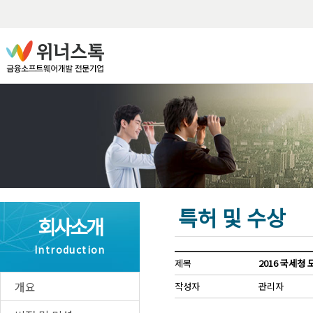
프로
알파
위너
역상
급등
테마
특허 및 수상
종목
회사소개
나이
Introduction
타임
제목
2016 국세청
개요
작성자
관리자