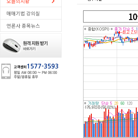
오늘의시황
매매기법 강의실
1
언론사 종목뉴스