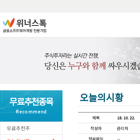
프로
알파
위너
역상
급등
테마
오늘의시황
종목
무료추천종목
나이
Recommend
타임
제목
18. 10. 22.
무료추천주
작성자
관리자
첨부파일
--