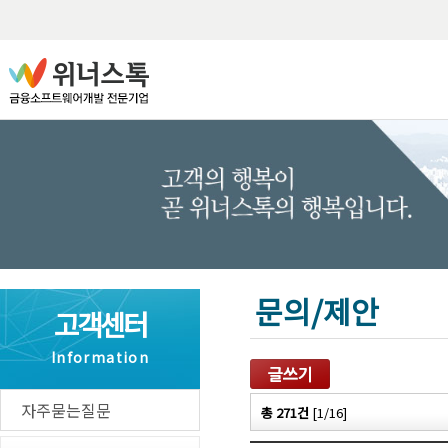
프로
알파
위너
역상
급등
테마
문의/제안
종목
고객센터
나이
Information
타임
자주묻는질문
총 271건
[1/16]